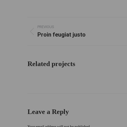
Project
PREVIOUS
navigation
Proin feugiat justo
Previous
project:
Related projects
Leave a Reply
Your email address will not be published.