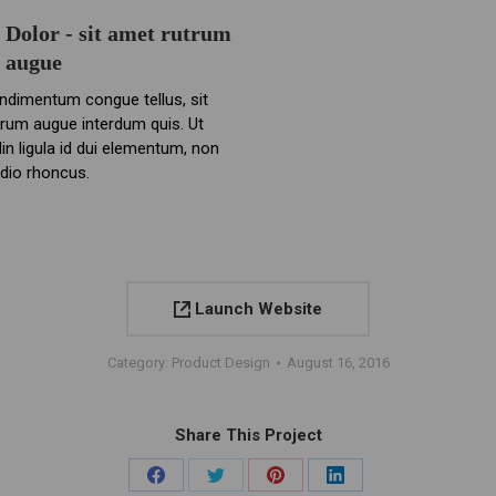
Dolor - sit amet rutrum
augue
ndimentum congue tellus, sit
rum augue interdum quis. Ut
din ligula id dui elementum, non
odio rhoncus.
Launch Website
Category:
Product Design
August 16, 2016
Share This Project
Share
Share
Share
Share