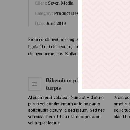
Client:
Seven Media
Category:
Product Design
Date:
June 2019
Proin condimentum congue tellus, sit amet rutrum augue 
ligula id dui elementum, non blandit odio rhoncus. Donec
elementumrhoncus. Nullam placerat tristique porta.
Bibendum placerat
turpis
Aliquam erat volutpat. Nunc ut – dictum
Proin co
purus vel condimentum ante ac purus
amet rut
sollicitudin dictum id sed ipsum. Sed nec
sollicitu
vehicula libero. Ut eu ullamcorper arcu
blandit 
vel aliquet lectus.