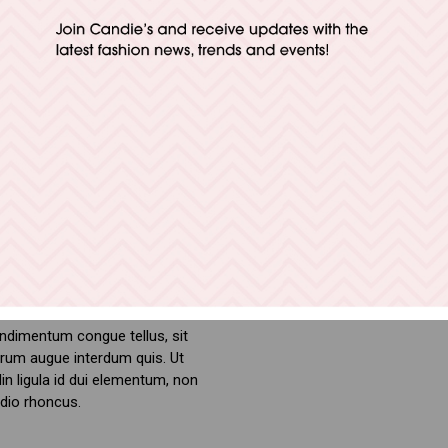
interdum quis. Ut sollicitudin
 facilisis mi a lacus
Dolor - sit amet rutrum
augue
ndimentum congue tellus, sit
rum augue interdum quis. Ut
din ligula id dui elementum, non
odio rhoncus.