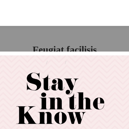
Feugiat facilisis
You are here:
Home
Project
Feugiat facilisis
at posuere, congue