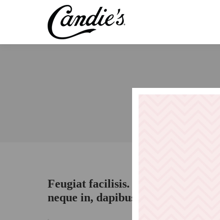
Feugiat facilisis. Morbi iaculis er
neque in, dapibus dui.