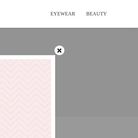
EYEWEAR
BEAUTY
×