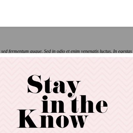
 sed fermentum augue. Sed in odio et enim venenatis luctus. In egestas 
culis eleifend. Proin a lobortis ante, nec eleifend urna. Pellentesque a
m, tempor nulla id, ultrices augue. Donec tempus blandit malesuada. 
uada fames ac ante ipsum primis in faucibus.
andit venenatis erat, at maximus arcu cursus ut. Aliquam tempus laoree
or leo bibendum a. Donec ligula nisl, pretium sed neque tristique, tinci
 justo. Thanx!