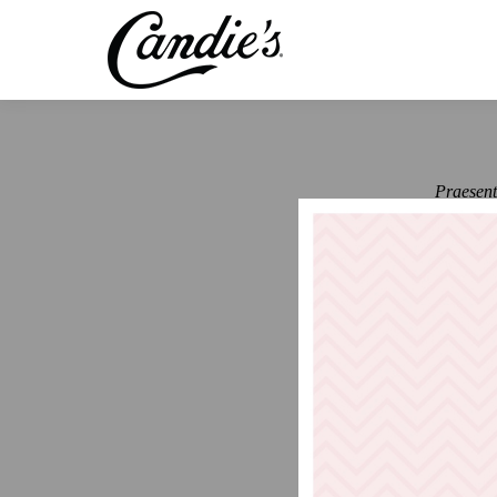
Praesent
magna ia
elementu
et males
Morbi bl
sed auct
interdum