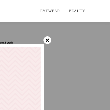
EYEWEAR
BEAUTY
×
orci quis
 enim
Interdum
t dolor,
dunt