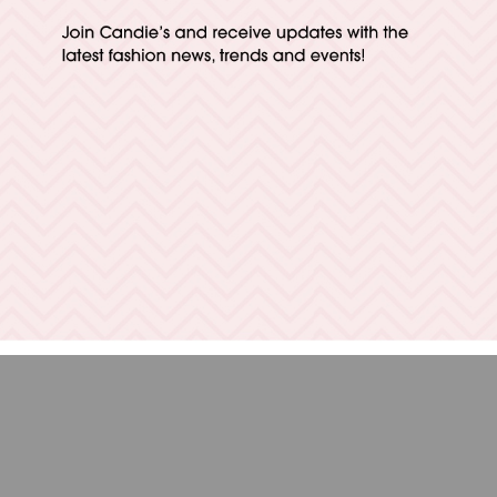
Gregor Green
3D artist
© 2024 Iconix international Inc.
Privacy
Terms
For PR and media inquiries, please contact
press@iconixbrand.com
.